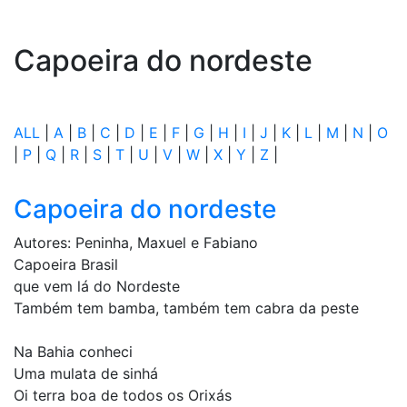
Capoeira do nordeste
ALL
|
A
|
B
|
C
|
D
|
E
|
F
|
G
|
H
|
I
|
J
|
K
|
L
|
M
|
N
|
O
|
P
|
Q
|
R
|
S
|
T
|
U
|
V
|
W
|
X
|
Y
|
Z
|
Capoeira do nordeste
Autores: Peninha, Maxuel e Fabiano
Capoeira Brasil
que vem lá do Nordeste
Também tem bamba, também tem cabra da peste
Na Bahia conheci
Uma mulata de sinhá
Oi terra boa de todos os Orixás