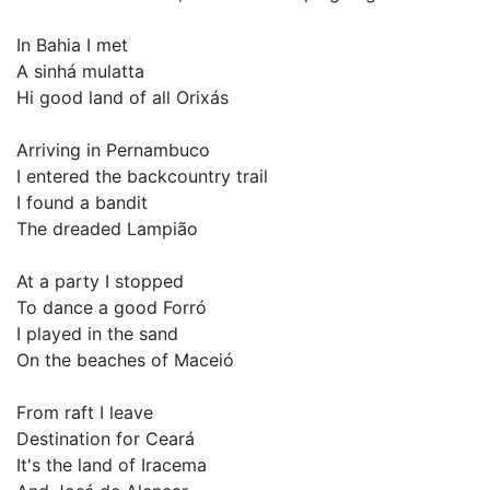
In Bahia I met
A sinhá mulatta
Hi good land of all Orixás
Arriving in Pernambuco
I entered the backcountry trail
I found a bandit
The dreaded Lampião
At a party I stopped
To dance a good Forró
I played in the sand
On the beaches of Maceió
From raft I leave
Destination for Ceará
It's the land of Iracema