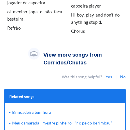
jogador de capoeira
capoeira player
oi menino joga e nâo faca
Hi boy, play and don't do
besteira.
anything stupid.
Refrâo
Chorus
View more songs from
Corridos/Chulas
Was this song helpful?
Yes
|
No
Related songs
Brincadeira tem hora
Meu camarada - mestre pinheiro - “no pé do berimbau”