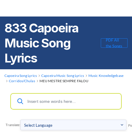
833 Capoeira
Music Song
PDF All
the Songs
Lyrics
Capoeira Song Lyrics
Capoeira Music Song Lyrics
Music Knowledgebase
Corridos/Chulas
MEU MESTRE SEMPRE FALOU
Translate:
Po