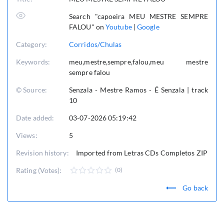
Search "capoeira MEU MESTRE SEMPRE
FALOU" on
Youtube
|
Google
Category:
Corridos/Chulas
Keywords:
meu,mestre,sempre,falou,meu mestre
sempre falou
© Source:
Senzala - Mestre Ramos - É Senzala | track
10
Date added:
03-07-2026 05:19:42
Views:
5
Revision history:
Imported from Letras CDs Completos ZIP
Rating (Votes):
(0)
Go back