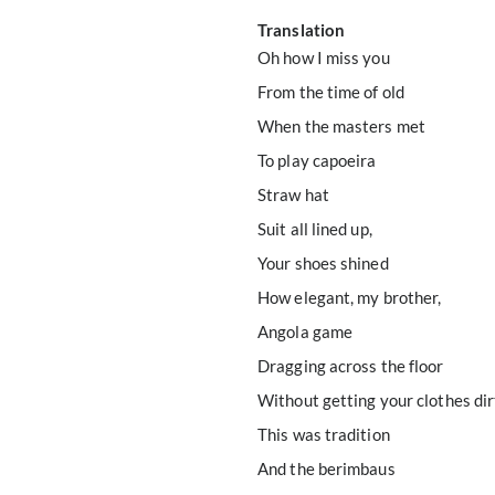
Translation
Oh how I miss you
From the time of old
When the masters met
To play capoeira
Straw hat
Suit all lined up,
Your shoes shined
How elegant, my brother,
Angola game
Dragging across the floor
Without getting your clothes dir
This was tradition
And the berimbaus