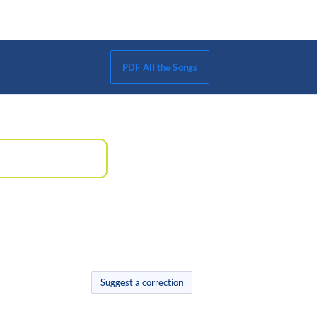
PDF All the Songs
Suggest a correction