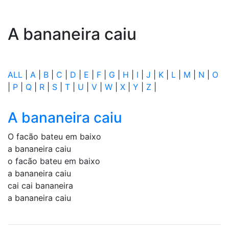
A bananeira caiu
ALL
|
A
|
B
|
C
|
D
|
E
|
F
|
G
|
H
|
I
|
J
|
K
|
L
|
M
|
N
|
O
|
P
|
Q
|
R
|
S
|
T
|
U
|
V
|
W
|
X
|
Y
|
Z
|
A bananeira caiu
O facão bateu em baixo
a bananeira caiu
o facão bateu em baixo
a bananeira caiu
cai cai bananeira
a bananeira caiu