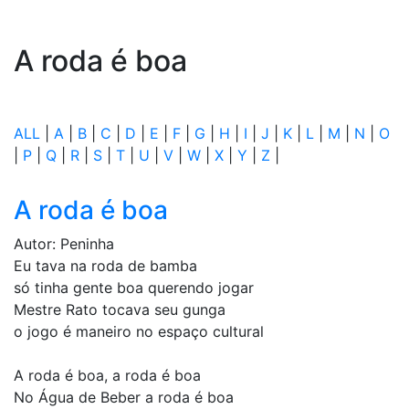
A roda é boa
ALL
|
A
|
B
|
C
|
D
|
E
|
F
|
G
|
H
|
I
|
J
|
K
|
L
|
M
|
N
|
O
|
P
|
Q
|
R
|
S
|
T
|
U
|
V
|
W
|
X
|
Y
|
Z
|
A roda é boa
Autor: Peninha
Eu tava na roda de bamba
só tinha gente boa querendo jogar
Mestre Rato tocava seu gunga
o jogo é maneiro no espaço cultural
A roda é boa, a roda é boa
No Água de Beber a roda é boa