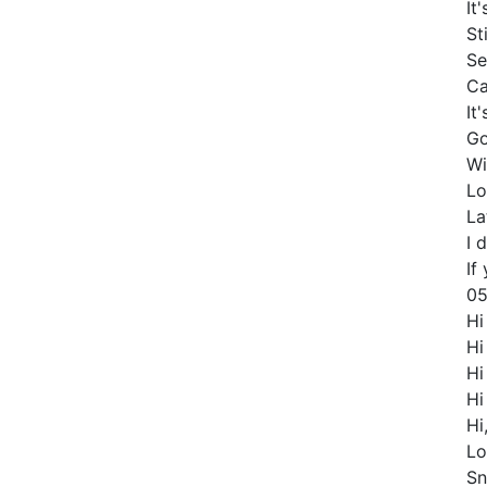
It
St
Se
Ca
It
Go
Wi
Lo
La
I 
If
05
Hi
Hi
Hi
Hi
Hi
Lo
Sn