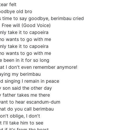
tear felt
odbye old bro
's time to say goodbye, berimbau cried
 Free will (Good Voice)
only take it to capoeira
o wants to go with me
only take it to capoeira
o wants to go with me
ve been in it for so long
at I don't even remember anymore!
aying my berimbau
d singing I remain in peace
 son said the other day
 father takes me there
want to hear escandum-dum
at do you call berimbau
don't oblige, I don't
t I'll take him to see
d if it's from the heart