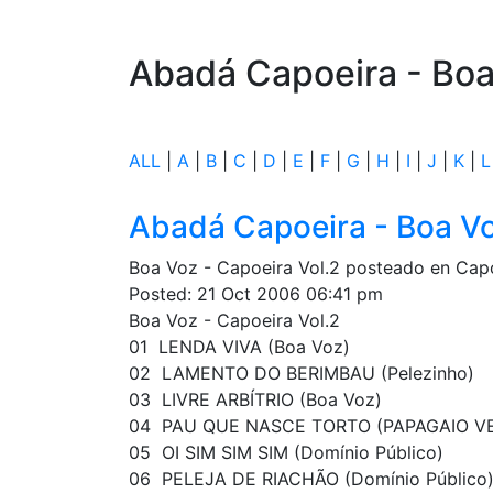
Abadá Capoeira - Boa
ALL
|
A
|
B
|
C
|
D
|
E
|
F
|
G
|
H
|
I
|
J
|
K
|
L
Abadá Capoeira - Boa Vo
Boa Voz - Capoeira Vol.2 posteado en Cap
Posted: 21 Oct 2006 06:41 pm
Boa Voz - Capoeira Vol.2
01  LENDA VIVA (Boa Voz)
02  LAMENTO DO BERIMBAU (Pelezinho)
03  LIVRE ARBÍTRIO (Boa Voz)
04  PAU QUE NASCE TORTO (PAPAGAIO VE
05  OI SIM SIM SIM (Domínio Público)
06  PELEJA DE RIACHÃO (Domínio Público