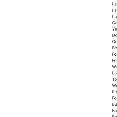
I 
I 
I 
Ca
Ye
Do
Go
Be
Fo
Fo
We
Li
To
Wi
It
Fo
Bu
Be
Be