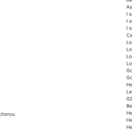
As
I 
I 
I 
Ca
Lo
Lo
Lo
Lo
Go
Go
He
Le
02
Be
He
 chorou
He
He