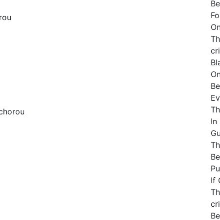
Be
Fo
rou
On
Th
cr
Bl
On
Be
Ev
Th
 chorou
In
Gu
Th
Be
Pu
If
Th
cr
Be