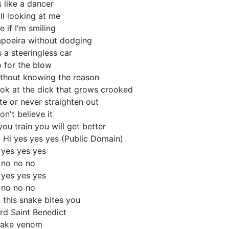
's like a dancer
ill looking at me
e if I'm smiling
poeira without dodging
's a steeringless car
 for the blow
thout knowing the reason
ok at the dick that grows crooked
te or never straighten out
don't believe it
 you train you will get better
 Hi yes yes yes (Public Domain)
 yes yes yes
 no no no
 yes yes yes
 no no no
, this snake bites you
rd Saint Benedict
ake venom