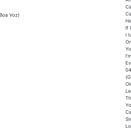
Ca
Ca
(Boa Voz)
He
If
I 
On
Yo
I'
Ev
04
(G
Ol
Le
Th
Yo
Ca
Si
Lo