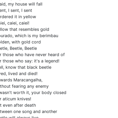
said, my house will fall
sent, I sent, I sent
ordered it in yellow
iei, caiei, caiei!
llow that resembles gold
urado, which is my berimbau
lden, with gold cord
etle, Beetle, Beetle
r those who have never heard of
r those who say: it's a legend!
ll, know that black beetle
ved, lived and died!
wards Maracangalha,
thout fearing any enemy
 wasn't worth it, your body closed
r aticum knives!
t even after death
tween one song and another
etle will always live