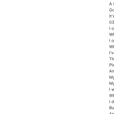
A 
Go
It
03
I 
Wh
I 
Wh
I'
Th
Pl
An
My
My
I 
Wh
I 
Bu
An