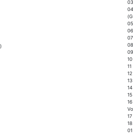
03
0
(G
05
06
07
08
)
09
10
11
12
13
14
15
16
Vo
17
18
01