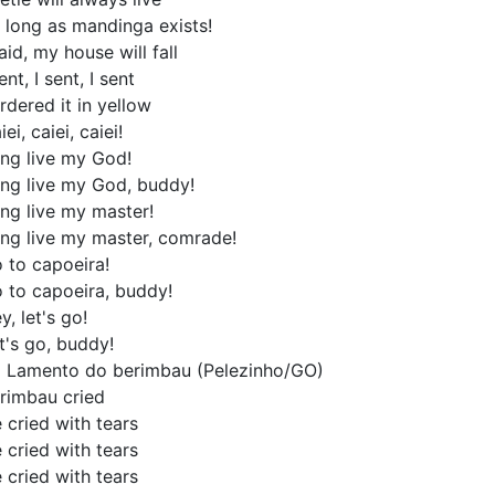
 long as mandinga exists!
said, my house will fall
sent, I sent, I sent
ordered it in yellow
iei, caiei, caiei!
ng live my God!
ng live my God, buddy!
ng live my master!
ng live my master, comrade!
 to capoeira!
 to capoeira, buddy!
y, let's go!
t's go, buddy!
 Lamento do berimbau (Pelezinho/GO)
rimbau cried
 cried with tears
 cried with tears
 cried with tears