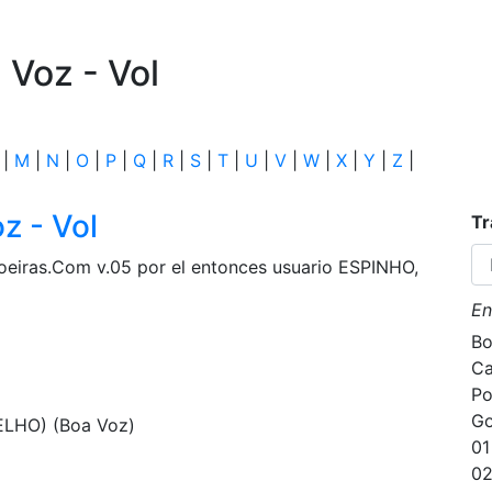
 Voz - Vol
|
M
|
N
|
O
|
P
|
Q
|
R
|
S
|
T
|
U
|
V
|
W
|
X
|
Y
|
Z
|
z - Vol
Tr
oeiras.Com v.05 por el entonces usuario ESPINHO,
En
Bo
Ca
Po
Go
LHO) (Boa Voz)
01
02
)