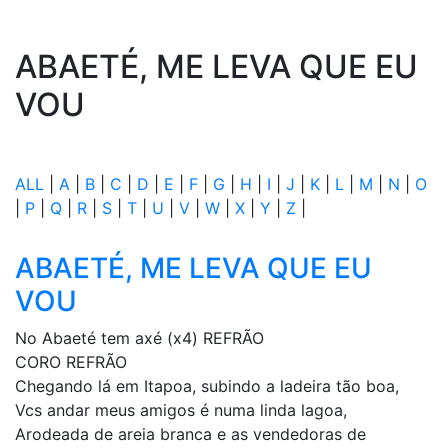
ABAETÉ, ME LEVA QUE EU
VOU
ALL
|
A
|
B
|
C
|
D
|
E
|
F
|
G
|
H
|
I
|
J
|
K
|
L
|
M
|
N
|
O
|
P
|
Q
|
R
|
S
|
T
|
U
|
V
|
W
|
X
|
Y
|
Z
|
ABAETÉ, ME LEVA QUE EU
VOU
No Abaeté tem axé (x4) REFRÃO
CORO REFRÃO
Chegando lá em Itapoa, subindo a ladeira tão boa,
Vcs andar meus amigos é numa linda lagoa,
Arodeada de areia branca e as vendedoras de