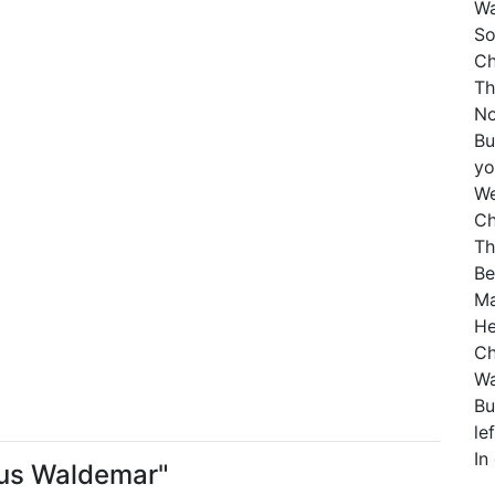
Wa
So
Ch
Th
No
Bu
yo
We
Ch
Th
Be
Ma
He
Ch
Wa
Bu
le
In
eus Waldemar"