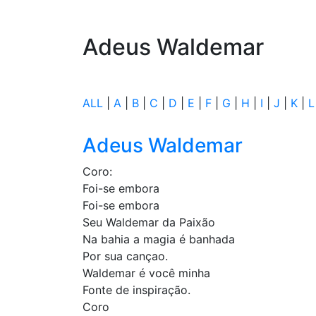
Adeus Waldemar
ALL
|
A
|
B
|
C
|
D
|
E
|
F
|
G
|
H
|
I
|
J
|
K
|
L
Adeus Waldemar
Coro:
Foi-se embora
Foi-se embora
Seu Waldemar da Paixão
Na bahia a magia é banhada
Por sua cançao.
Waldemar é você minha
Fonte de inspiração.
Coro