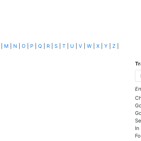
|
M
|
N
|
O
|
P
|
Q
|
R
|
S
|
T
|
U
|
V
|
W
|
X
|
Y
|
Z
|
Tr
En
Ch
Go
Go
Se
In
Fo