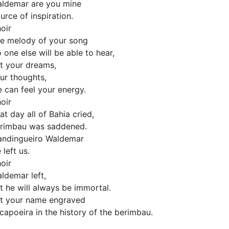
ldemar are you mine
urce of inspiration.
oir
e melody of your song
 one else will be able to hear,
t your dreams,
ur thoughts,
 can feel your energy.
oir
at day all of Bahia cried,
rimbau was saddened.
ndingueiro Waldemar
 left us.
oir
ldemar left,
t he will always be immortal.
ft your name engraved
 capoeira in the history of the berimbau.