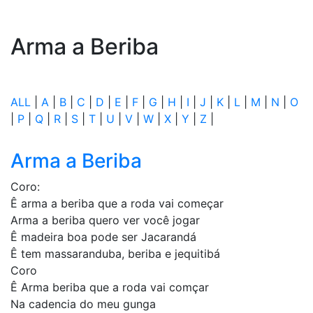
Arma a Beriba
ALL
|
A
|
B
|
C
|
D
|
E
|
F
|
G
|
H
|
I
|
J
|
K
|
L
|
M
|
N
|
O
|
P
|
Q
|
R
|
S
|
T
|
U
|
V
|
W
|
X
|
Y
|
Z
|
Arma a Beriba
Coro:
Ê arma a beriba que a roda vai começar
Arma a beriba quero ver você jogar
Ê madeira boa pode ser Jacarandá
Ê tem massaranduba, beriba e jequitibá
Coro
Ê Arma beriba que a roda vai comçar
Na cadencia do meu gunga