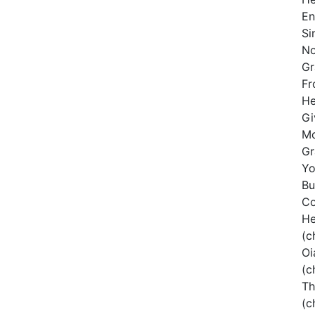
En
Si
No
Gr
Fr
He
Gi
Mo
Gr
Yo
Bu
Co
He
(c
Oi
(c
Th
(c