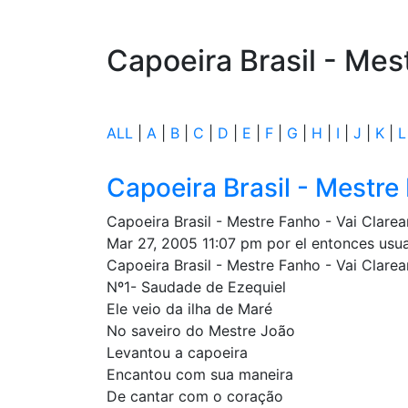
Capoeira Brasil - Mes
ALL
|
A
|
B
|
C
|
D
|
E
|
F
|
G
|
H
|
I
|
J
|
K
|
L
Capoeira Brasil - Mestre
Capoeira Brasil - Mestre Fanho - Vai Clar
Mar 27, 2005 11:07 pm por el entonces us
Capoeira Brasil - Mestre Fanho - Vai Clarea
Nº1- Saudade de Ezequiel
Ele veio da ilha de Maré
No saveiro do Mestre João
Levantou a capoeira
Encantou com sua maneira
De cantar com o coração