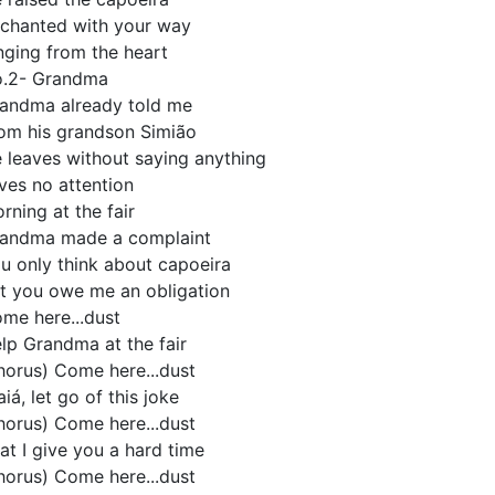
chanted with your way
nging from the heart
.2- Grandma
andma already told me
om his grandson Simião
 leaves without saying anything
ves no attention
rning at the fair
andma made a complaint
u only think about capoeira
t you owe me an obligation
me here...dust
lp Grandma at the fair
horus) Come here...dust
aiá, let go of this joke
horus) Come here...dust
at I give you a hard time
horus) Come here...dust