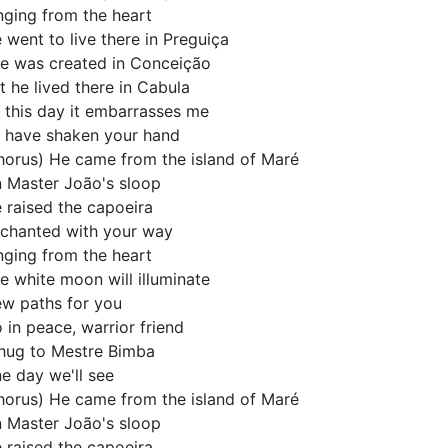
nging from the heart
 went to live there in Preguiça
e was created in Conceição
t he lived there in Cabula
 this day it embarrasses me
 have shaken your hand
horus) He came from the island of Maré
 Master João's sloop
 raised the capoeira
chanted with your way
nging from the heart
e white moon will illuminate
w paths for you
 in peace, warrior friend
hug to Mestre Bimba
e day we'll see
horus) He came from the island of Maré
 Master João's sloop
 raised the capoeira