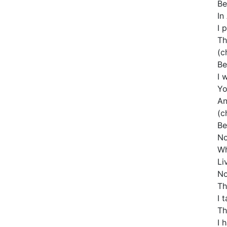
Be
In
I 
Th
(c
Be
I 
Yo
An
(c
Be
No
Wh
Li
No
Th
I 
Th
I 