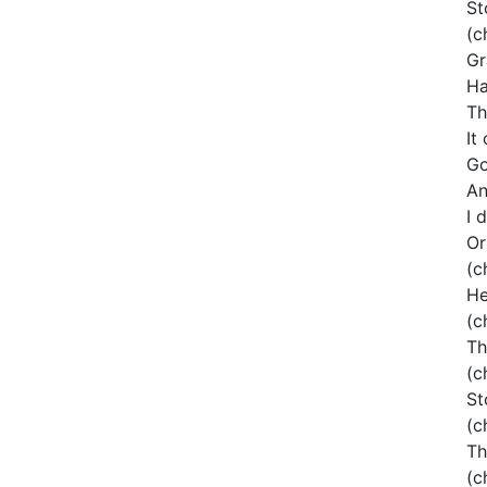
St
(c
Gr
Ha
Th
It
Go
An
I 
Or
(c
He
(c
Th
(c
St
(c
Th
(c