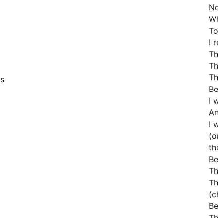
No
Wh
To
I 
Th
Th
Th
is
Be
I 
An
I 
(o
th
Be
Th
Th
(c
Be
Th