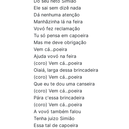
Do seu neto Simião
Ele sai sem dizê nada
Dá nenhuma atenção
Manhãzinha lá na feira
Vovó fez reclamação
Tu só pensa em capoeira
Mas me deve obrigação
Vem cá...poeira
Ajuda vovó na feira
(coro) Vem cá...poeira
Oiaiá, larga dessa brincadeira
(coro) Vem cá...poeira
Que eu te dou uma canseira
(coro) Vem cá...poeira
Pára c'essa brincadeira
(coro) Vem cá...poeira
A vovó também falou
Tenha juizo Simião
Essa tal de capoeira