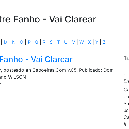
tre Fanho - Vai Clarear
|
M
|
N
|
O
|
P
|
Q
|
R
|
S
|
T
|
U
|
V
|
W
|
X
|
Y
|
Z
|
 Fanho - Vai Clarear
Tr
ear, posteado en Capoeiras.Com v.05, Publicado: Dom
uario WILSON
En
r
Ca
po
Su
us
Ca
# 