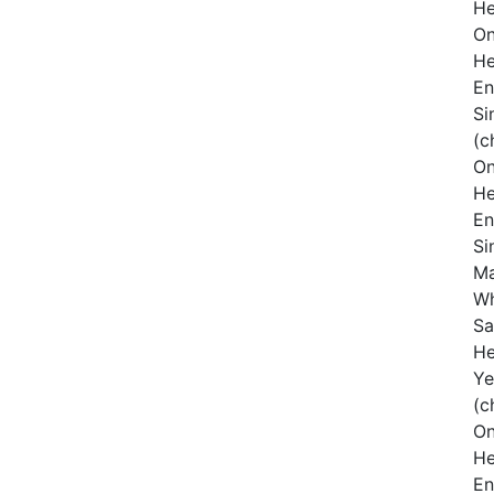
He
On
He
En
Si
(c
On
He
En
Si
Ma
Wh
Sa
He
Ye
(c
On
He
En