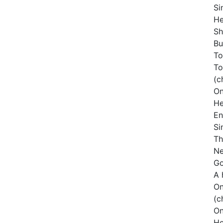
Si
He
Sh
Bu
To
To
(c
On
He
En
Si
Th
Ne
Go
A 
On
(c
On
He