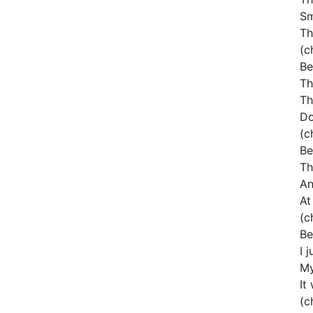
Sm
Th
(c
Be
Th
Th
Do
(c
Be
Th
An
At
(c
Be
I 
My
It
(c