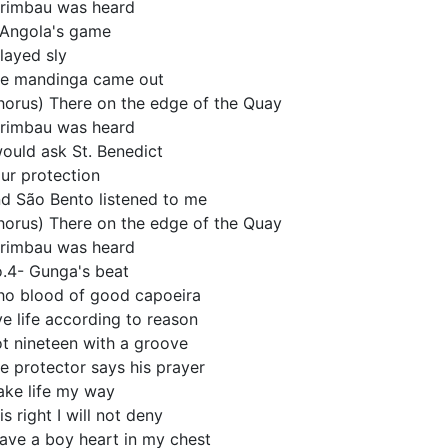
rimbau was heard
 Angola's game
played sly
e mandinga came out
horus) There on the edge of the Quay
rimbau was heard
would ask St. Benedict
ur protection
d São Bento listened to me
horus) There on the edge of the Quay
rimbau was heard
.4- Gunga's beat
o blood of good capoeira
ve life according to reason
t nineteen with a groove
e protector says his prayer
take life my way
is right I will not deny
have a boy heart in my chest