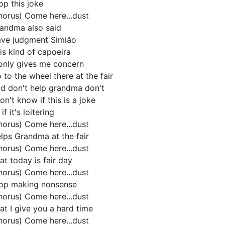
op this joke
horus) Come here...dust
andma also said
ve judgment Simião
is kind of capoeira
 only gives me concern
 to the wheel there at the fair
d don't help grandma don't
don't know if this is a joke
 if it's loitering
horus) Come here...dust
lps Grandma at the fair
horus) Come here...dust
at today is fair day
horus) Come here...dust
op making nonsense
horus) Come here...dust
at I give you a hard time
horus) Come here...dust