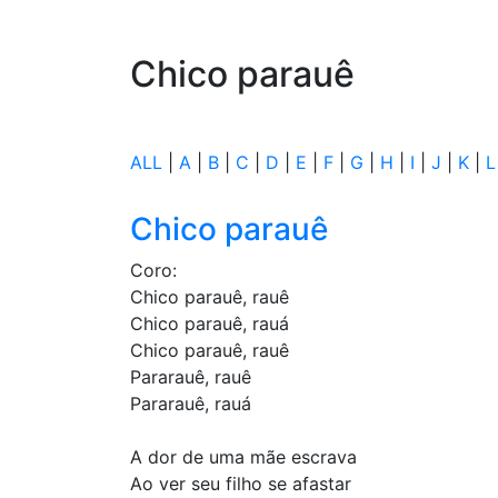
Chico parauê
ALL
|
A
|
B
|
C
|
D
|
E
|
F
|
G
|
H
|
I
|
J
|
K
|
L
Chico parauê
Coro:
Chico parauê, rauê
Chico parauê, rauá
Chico parauê, rauê
Pararauê, rauê
Pararauê, rauá
A dor de uma mãe escrava
Ao ver seu filho se afastar