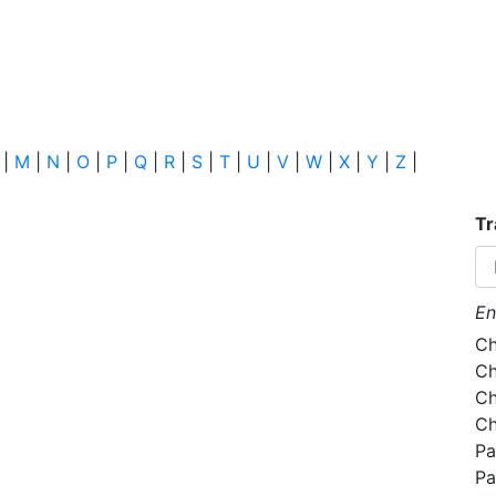
|
M
|
N
|
O
|
P
|
Q
|
R
|
S
|
T
|
U
|
V
|
W
|
X
|
Y
|
Z
|
Tr
En
Ch
Ch
Ch
Ch
Pa
Pa