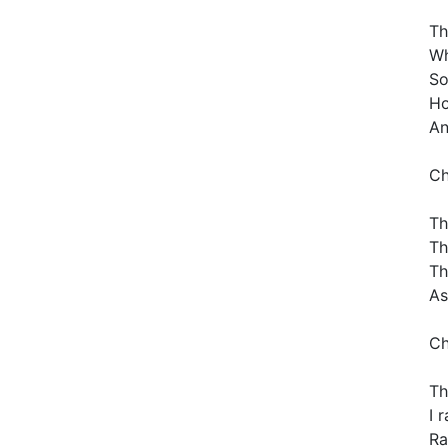
Th
Wh
So
H
An
Ch
Th
Th
Th
As
Ch
Th
I 
Ra