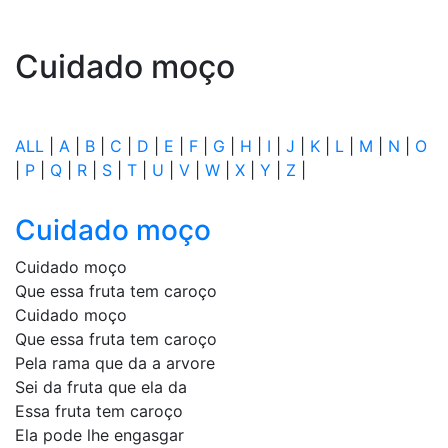
Cuidado moço
ALL
|
A
|
B
|
C
|
D
|
E
|
F
|
G
|
H
|
I
|
J
|
K
|
L
|
M
|
N
|
O
|
P
|
Q
|
R
|
S
|
T
|
U
|
V
|
W
|
X
|
Y
|
Z
|
Cuidado moço
Cuidado moço
Que essa fruta tem caroço
Cuidado moço
Que essa fruta tem caroço
Pela rama que da a arvore
Sei da fruta que ela da
Essa fruta tem caroço
Ela pode lhe engasgar