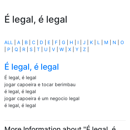
É legal, é legal
ALL
|
A
|
B
|
C
|
D
|
E
|
F
|
G
|
H
|
I
|
J
|
K
|
L
|
M
|
N
|
O
|
P
|
Q
|
R
|
S
|
T
|
U
|
V
|
W
|
X
|
Y
|
Z
|
É legal, é legal
É legal, é legal
jogar capoeira e tocar berimbau
é legal, é legal
jogar capoeira é um negocio legal
é legal, é legal
More Information about "É legal, é