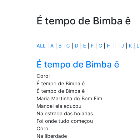
É tempo de Bimba ê
ALL
|
A
|
B
|
C
|
D
|
E
|
F
|
G
|
H
|
I
|
J
|
K
|
L
É tempo de Bimba ê
Coro:
É tempo de Bimba ê
É tempo de Bimba ê
Maria Martinha do Bom Fim
Manoel ela educou
Na estrada das boiadas
Foi onde tudo começou
Coro
Na liberdade