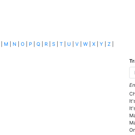
|
M
|
N
|
O
|
P
|
Q
|
R
|
S
|
T
|
U
|
V
|
W
|
X
|
Y
|
Z
|
Tr
En
Ch
It
It
Ma
Ma
On