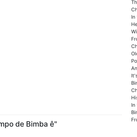
Th
Ch
In
He
Wi
Fr
Ch
Ol
Po
An
It
Bi
Ch
Hi
In
Bi
Fr
empo de Bimba ê"