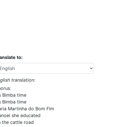
anslate to:
glish translation:
orus:
's Bimba time
's Bimba time
ria Martinha do Bom Fim
noel she educated
 the cattle road