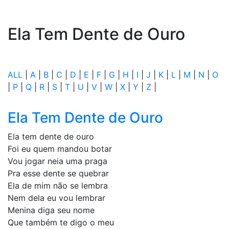
Ela Tem Dente de Ouro
ALL
|
A
|
B
|
C
|
D
|
E
|
F
|
G
|
H
|
I
|
J
|
K
|
L
|
M
|
N
|
O
|
P
|
Q
|
R
|
S
|
T
|
U
|
V
|
W
|
X
|
Y
|
Z
|
Ela Tem Dente de Ouro
Ela tem dente de ouro
Foi eu quem mandou botar
Vou jogar neia uma praga
Pra esse dente se quebrar
Ela de mim não se lembra
Nem dela eu vou lembrar
Menina diga seu nome
Que também te digo o meu