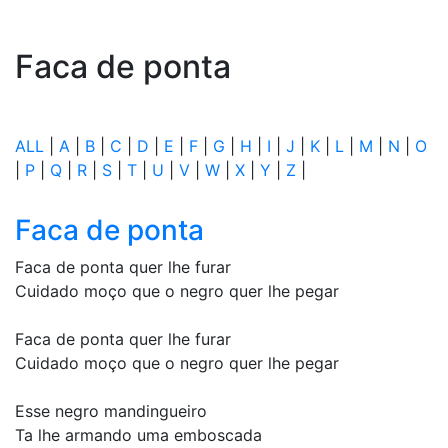
Faca de ponta
ALL
|
A
|
B
|
C
|
D
|
E
|
F
|
G
|
H
|
I
|
J
|
K
|
L
|
M
|
N
|
O
|
P
|
Q
|
R
|
S
|
T
|
U
|
V
|
W
|
X
|
Y
|
Z
|
Faca de ponta
Faca de ponta quer lhe furar
Cuidado moço que o negro quer lhe pegar
Faca de ponta quer lhe furar
Cuidado moço que o negro quer lhe pegar
Esse negro mandingueiro
Ta lhe armando uma emboscada