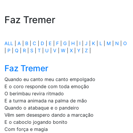
Faz Tremer
ALL
|
A
|
B
|
C
|
D
|
E
|
F
|
G
|
H
|
I
|
J
|
K
|
L
|
M
|
N
|
O
|
P
|
Q
|
R
|
S
|
T
|
U
|
V
|
W
|
X
|
Y
|
Z
|
Faz Tremer
Quando eu canto meu canto empolgado
E o coro responde com toda emoção
O berimbau revira ritmado
E a turma animada na palma de mão
Quando o atabaque e o pandeiro
Vêm sem desespero dando a marcação
E o caboclo jogando bonito
Com força e magia