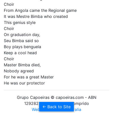
Choir
From Angola came the Regional game
It was Mestre Bimba who created
This genius style
Choir
On graduation day,
Seu Bimba said so
Boy plays benguela
Keep a cool head
Choir
Master Bimba died,
Nobody agreed
For he was a great Master
He was our protector
Grupo Capoeiras © capoeiras.com - ABN
12928238010 Formado Comprido
← Back to Site
Websites Builder Australia