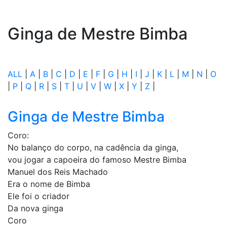
Ginga de Mestre Bimba
ALL
|
A
|
B
|
C
|
D
|
E
|
F
|
G
|
H
|
I
|
J
|
K
|
L
|
M
|
N
|
O
|
P
|
Q
|
R
|
S
|
T
|
U
|
V
|
W
|
X
|
Y
|
Z
|
Ginga de Mestre Bimba
Coro:
No balanço do corpo, na cadência da ginga,
vou jogar a capoeira do famoso Mestre Bimba
Manuel dos Reis Machado
Era o nome de Bimba
Ele foi o criador
Da nova ginga
Coro