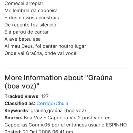
Comecei arrepiar
Me lembrei da capoeira
E dos nossos ancestrais
De repente fez silêncio
Ela parou de cantar
A ave bateu asa
Ai meu Deus, foi cantar noutro lugar
Onde vai Graúna, onde vai você!
More Information about "Graúna
(boa voz)"
Tracked views
: 127
Classified as
:
Corrido/Chula
Keywords
: grauna,graúna (boa voz)
Source
: Boa Voz - Capoeira Vol.2 posteado en
Capoeiras.Com v.05 por el entonces usuario ESPINHO,
Posted: 21 Oct 2006 06:41 pm