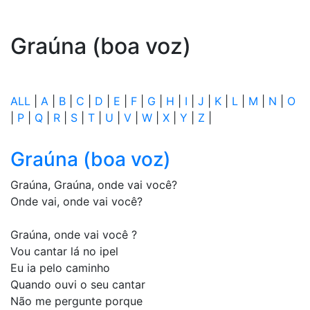
Graúna (boa voz)
ALL
|
A
|
B
|
C
|
D
|
E
|
F
|
G
|
H
|
I
|
J
|
K
|
L
|
M
|
N
|
O
|
P
|
Q
|
R
|
S
|
T
|
U
|
V
|
W
|
X
|
Y
|
Z
|
Graúna (boa voz)
Graúna, Graúna, onde vai você?
Onde vai, onde vai você?
Graúna, onde vai você ?
Vou cantar lá no ipel
Eu ia pelo caminho
Quando ouvi o seu cantar
Não me pergunte porque