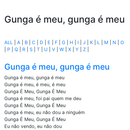
Gunga é meu, gunga é meu
ALL
|
A
|
B
|
C
|
D
|
E
|
F
|
G
|
H
|
I
|
J
|
K
|
L
|
M
|
N
|
O
|
P
|
Q
|
R
|
S
|
T
|
U
|
V
|
W
|
X
|
Y
|
Z
|
Gunga é meu, gunga é meu
Gunga é meu, gunga é meu
Gunga é meu, é meu, é meu
Gunga É Meu, Gunga É Meu
Gunga é meu, foi pai quem me deu
Gunga É Meu, Gunga É Meu
Gunga é meu, eu não dou a ninguém
Gunga É Meu, Gunga É Meu
Eu não vendo, eu não dou