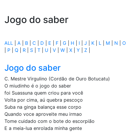
Jogo do saber
ALL
|
A
|
B
|
C
|
D
|
E
|
F
|
G
|
H
|
I
|
J
|
K
|
L
|
M
|
N
|
O
|
P
|
Q
|
R
|
S
|
T
|
U
|
V
|
W
|
X
|
Y
|
Z
|
Jogo do saber
C. Mestre Virgulino (Cordão de Ouro Botucatu)
O miudinho é o jogo do saber
foi Suassuna quem criou para você
Volta por cima, aú quebra pescoço
Suba na ginga balança esse corpo
Quando voce aproveite meu irmao
Tome cuidado com o bote do escorpião
E a meia-lua enrolada minha gente