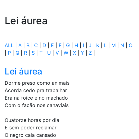
Lei áurea
ALL
|
A
|
B
|
C
|
D
|
E
|
F
|
G
|
H
|
I
|
J
|
K
|
L
|
M
|
N
|
O
|
P
|
Q
|
R
|
S
|
T
|
U
|
V
|
W
|
X
|
Y
|
Z
|
Lei áurea
Dorme preso como animais
Acorda cedo pra trabalhar
Era na foice e no machado
Com o facão nos canaviais
Quatorze horas por dia
E sem poder reclamar
O negro caia cansado