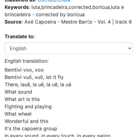
Keywords
: luta,brincadeira,corrected,boricua,luta e
brincadeira - corrected by boricua
Source
: Axé Capoeira - Mestre Barr¦o - Vol. 4 | track 6
Translate to:
English translation:
Bemtivi voo, voo
Bemtivi vuô, vuô, let it fly
There, lauê, la uê, la uê, la uá
What sound
What art is this
Fighting and playing
What wheel
Wonderful and this
It's the capoeira group
In every sound, in every touch, in every swing