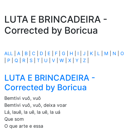
LUTA E BRINCADEIRA -
Corrected by Boricua
ALL
|
A
|
B
|
C
|
D
|
E
|
F
|
G
|
H
|
I
|
J
|
K
|
L
|
M
|
N
|
O
|
P
|
Q
|
R
|
S
|
T
|
U
|
V
|
W
|
X
|
Y
|
Z
|
LUTA E BRINCADEIRA -
Corrected by Boricua
Bemtivi vuô, vuô
Bemtivi vuô, vuô, deixa voar
Lá, lauê, la uê, la uê, la uá
Que som
O que arte e essa