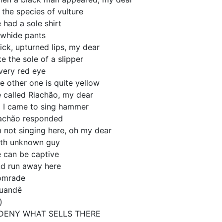
 the species of vulture
 had a sole shirt
whide pants
ick, upturned lips, my dear
ke the sole of a slipper
very red eye
e other one is quite yellow
 called Riachão, my dear
 I came to sing hammer
achão responded
m not singing here, oh my dear
th unknown guy
 can be captive
d run away here
omrade
uandê
.)
 DENY WHAT SELLS THERE