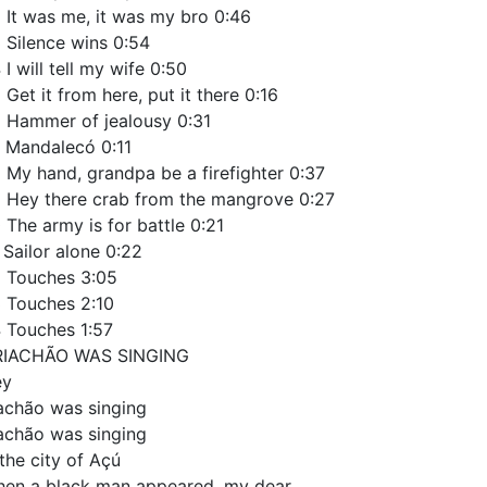
 It was me, it was my bro 0:46
 Silence wins 0:54
 I will tell my wife 0:50
 Get it from here, put it there 0:16
 Hammer of jealousy 0:31
 Mandalecó 0:11
 My hand, grandpa be a firefighter 0:37
 Hey there crab from the mangrove 0:27
 The army is for battle 0:21
 Sailor alone 0:22
 Touches 3:05
 Touches 2:10
 Touches 1:57
RIACHÃO WAS SINGING
ey
achão was singing
achão was singing
 the city of Açú
en a black man appeared, my dear