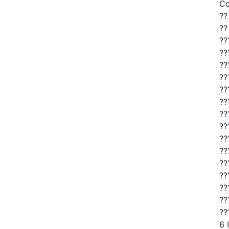
C
??
??
??
??
??
??
??
??
??
??
??
??
??
??
??
??
??
6 