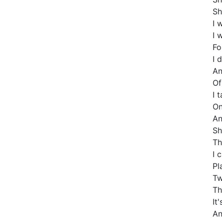
Sh
I 
I 
Fo
I 
An
Of
I 
On
An
Sh
Th
I 
Pl
Tw
Th
It
An