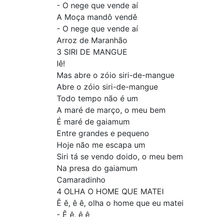
- O nege que vende aí
A Moça mandô vendê
- O nege que vende aí
Arroz de Maranhão
3 SIRI DE MANGUE
Iê!
Mas abre o zóio siri-de-mangue
Abre o zóio siri-de-mangue
Todo tempo não é um
A maré de março, o meu bem
É maré de gaiamum
Entre grandes e pequeno
Hoje não me escapa um
Siri tá se vendo doido, o meu bem
Na presa do gaiamum
Camaradinho
4 OLHA O HOME QUE MATEI
Ê ê, ê ê, olha o home que eu matei
- Ê ê, ê ê