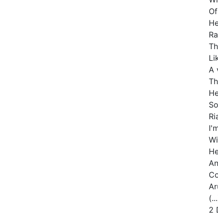
Of
He
Ra
Th
Li
A 
Th
He
So
Ri
I'
Wi
He
An
C
Ar
(..
2