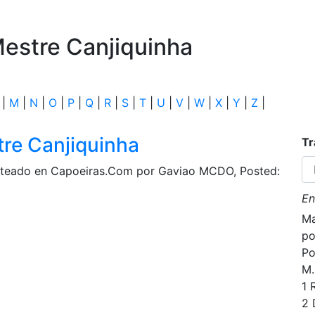
estre Canjiquinha
|
M
|
N
|
O
|
P
|
Q
|
R
|
S
|
T
|
U
|
V
|
W
|
X
|
Y
|
Z
|
re Canjiquinha
Tr
osteado en Capoeiras.Com por Gaviao MCDO, Posted:
En
Ma
po
Po
M.
1 
2 