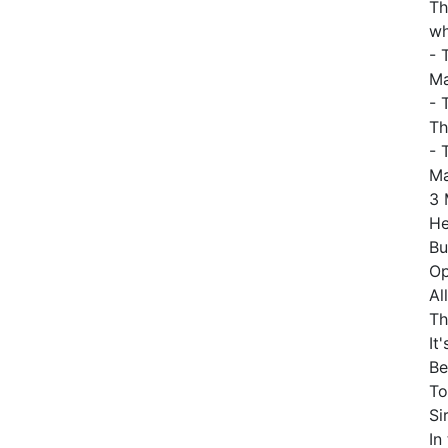
Th
wh
- 
Ma
- 
Th
- 
Ma
3 
He
Bu
Op
Al
Th
It
Be
To
Si
In