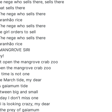
e nege who sells there, sells there
at sells there
The nege who sells there
ranhão rice
The nege who sells there
e girl orders to sell
The nege who sells there
ranhão rice
MANGROVE SIRI
y!
t open the mangrove crab zoo
en the mangrove crab zoo
l time is not one
e March tide, my dear
's gaiamum tide
tween big and small
day I don't miss one
ri is looking crazy, my dear
 the prey of gaiamum