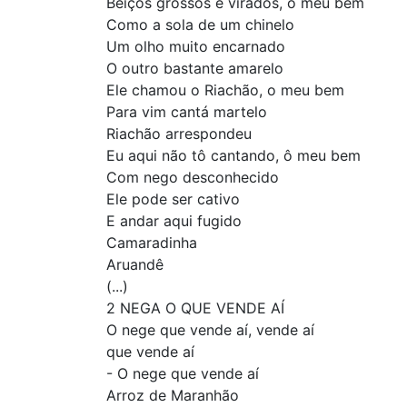
Beiços grossos e virados, o meu bem
Como a sola de um chinelo
Um olho muito encarnado
O outro bastante amarelo
Ele chamou o Riachão, o meu bem
Para vim cantá martelo
Riachão arrespondeu
Eu aqui não tô cantando, ô meu bem
Com nego desconhecido
Ele pode ser cativo
E andar aqui fugido
Camaradinha
Aruandê
(...)
2 NEGA O QUE VENDE AÍ
O nege que vende aí, vende aí
que vende aí
- O nege que vende aí
Arroz de Maranhão