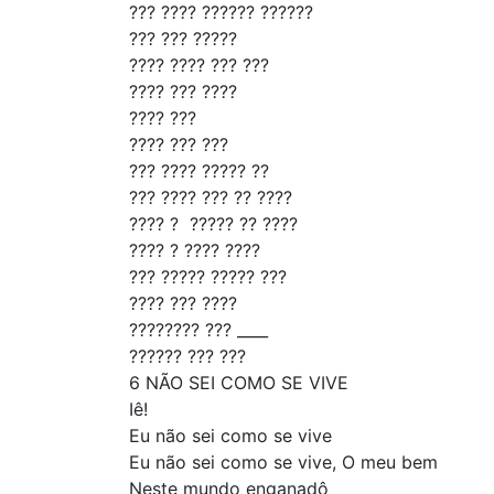
??? ???? ?????? ??????
??? ??? ?????
???? ???? ??? ???
???? ??? ????
???? ???
???? ??? ???
??? ???? ????? ??
??? ???? ??? ?? ????
???? ?  ????? ?? ????
???? ? ???? ????
??? ????? ????? ???
???? ??? ????
???????? ??? ____
?????? ??? ???
6 NÃO SEI COMO SE VIVE
Iê!
Eu não sei como se vive
Eu não sei como se vive, O meu bem
Neste mundo enganadô