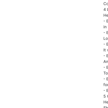
C
4 
He
- 
in
- 
Lo
- 
It
- 
An
- 
To
- 
fo
- 
5
H
Sh