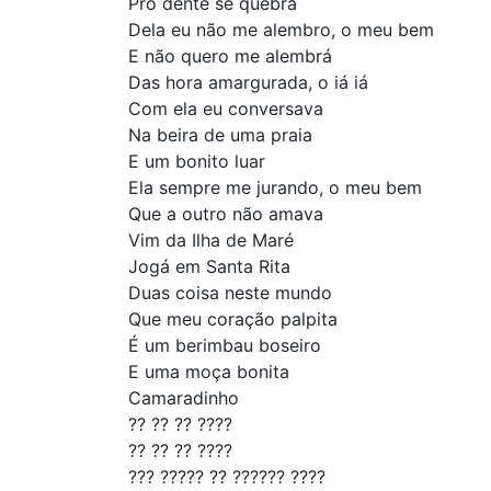
Pro dente se quebrá
Dela eu não me alembro, o meu bem
E não quero me alembrá
Das hora amargurada, o iá iá
Com ela eu conversava
Na beira de uma praia
E um bonito luar
Ela sempre me jurando, o meu bem
Que a outro não amava
Vim da Ilha de Maré
Jogá em Santa Rita
Duas coisa neste mundo
Que meu coração palpita
É um berimbau boseiro
E uma moça bonita
Camaradinho
?? ?? ?? ????
?? ?? ?? ????
??? ????? ?? ?????? ????