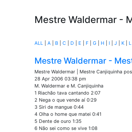
Mestre Waldermar - M
ALL
|
A
|
B
|
C
|
D
|
E
|
F
|
G
|
H
|
I
|
J
|
K
|
L
Mestre Waldermar - Mest
Mestre Waldermar | Mestre Canjiquinha p
28 Apr 2006 03:38 pm
M. Waldermar e M. Canjiquinha
1 Riachão tava cantando 2:07
2 Nega o que vende aí 0:29
3 Siri de mangue 0:44
4 Olha o home que matei 0:41
5 Dente de ouro 1:35
6 Não sei como se vive 1:08