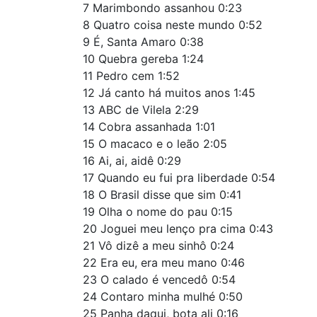
7 Marimbondo assanhou 0:23
8 Quatro coisa neste mundo 0:52
9 É, Santa Amaro 0:38
10 Quebra gereba 1:24
11 Pedro cem 1:52
12 Já canto há muitos anos 1:45
13 ABC de Vilela 2:29
14 Cobra assanhada 1:01
15 O macaco e o leão 2:05
16 Ai, ai, aidê 0:29
17 Quando eu fui pra liberdade 0:54
18 O Brasil disse que sim 0:41
19 Olha o nome do pau 0:15
20 Joguei meu lenço pra cima 0:43
21 Vô dizê a meu sinhô 0:24
22 Era eu, era meu mano 0:46
23 O calado é vencedô 0:54
24 Contaro minha mulhé 0:50
25 Panha daqui, bota ali 0:16