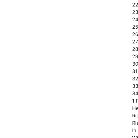
22
23
24
25
26
27
28
29
30
31
32
33
34
1 
H
Ri
Ri
In
Wh