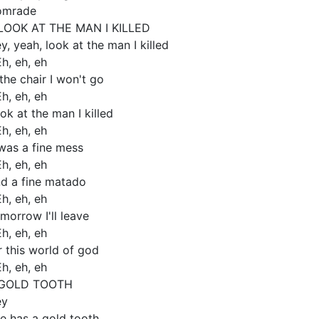
omrade
LOOK AT THE MAN I KILLED
y, yeah, look at the man I killed
Eh, eh, eh
 the chair I won't go
Eh, eh, eh
ok at the man I killed
Eh, eh, eh
 was a fine mess
Eh, eh, eh
d a fine matado
Eh, eh, eh
morrow I'll leave
Eh, eh, eh
r this world of god
Eh, eh, eh
 GOLD TOOTH
ey
e has a gold tooth