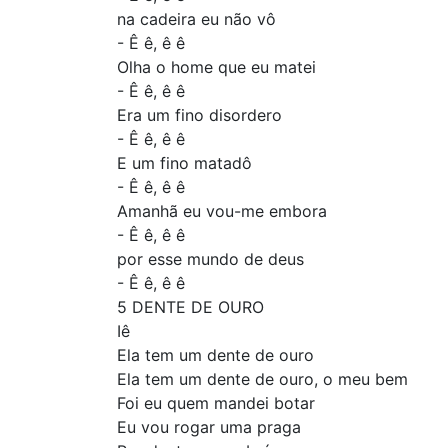
na cadeira eu não vô
- Ê ê, ê ê
Olha o home que eu matei
- Ê ê, ê ê
Era um fino disordero
- Ê ê, ê ê
E um fino matadô
- Ê ê, ê ê
Amanhã eu vou-me embora
- Ê ê, ê ê
por esse mundo de deus
- Ê ê, ê ê
5 DENTE DE OURO
Iê
Ela tem um dente de ouro
Ela tem um dente de ouro, o meu bem
Foi eu quem mandei botar
Eu vou rogar uma praga