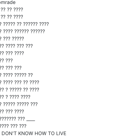
omrade
 ?? ?? ????
 ?? ?? ????
? ????? ?? ?????? ????
? ???? ?????? ??????
? ??? ?????
?? ???? ??? ???
?? ??? ????
?? ???
?? ??? ???
? ???? ????? ??
? ???? ??? ?? ????
?? ? ????? ?? ????
?? ? ???? ????
? ????? ????? ???
?? ??? ????
??????? ??? ____
???? ??? ???
I DON'T KNOW HOW TO LIVE