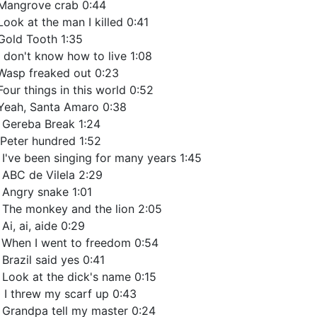
Mangrove crab 0:44
Look at the man I killed 0:41
Gold Tooth 1:35
I don't know how to live 1:08
Wasp freaked out 0:23
Four things in this world 0:52
Yeah, Santa Amaro 0:38
 Gereba Break 1:24
 Peter hundred 1:52
 I've been singing for many years 1:45
 ABC de Vilela 2:29
 Angry snake 1:01
 The monkey and the lion 2:05
 Ai, ai, aide 0:29
 When I went to freedom 0:54
 Brazil said yes 0:41
 Look at the dick's name 0:15
 I threw my scarf up 0:43
 Grandpa tell my master 0:24