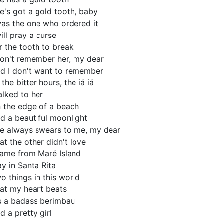
e's got a gold tooth, baby
was the one who ordered it
will pray a curse
r the tooth to break
don't remember her, my dear
d I don't want to remember
 the bitter hours, the iá iá
talked to her
 the edge of a beach
d a beautiful moonlight
e always swears to me, my dear
at the other didn't love
came from Maré Island
ay in Santa Rita
o things in this world
at my heart beats
's a badass berimbau
d a pretty girl