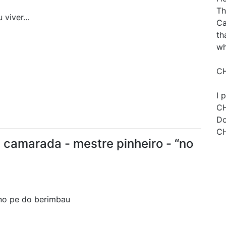
Th
eu viver…
Ca
th
wh
CH
I 
C
Do
C
 camarada - mestre pinheiro - “no
,no pe do berimbau