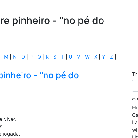
e pinheiro - “no pé do
|
M
|
N
|
O
|
P
|
Q
|
R
|
S
|
T
|
U
|
V
|
W
|
X
|
Y
|
Z
|
inheiro - “no pé do
Tr
En
.
Hi
Ca
e viver.
I 
os
wh
é jogada.
Ho