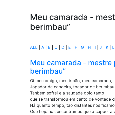
Meu camarada - mestr
berimbau”
ALL
|
A
|
B
|
C
|
D
|
E
|
F
|
G
|
H
|
I
|
J
|
K
|
L
Meu camarada - mestre p
berimbau”
Oi meu amigo, meu irmão, meu camarada,
Jogador de capoeira, tocador de berimbau
Tanbem sofrei e a saudade doio tanto
que se transformou em canto de vontade d
Há quanto tempo, tão distantes nos ficam
Que hoje nos encontramos que a capoeira 