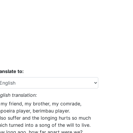
anslate to:
glish translation:
 my friend, my brother, my comrade,
poeira player, berimbau player.
also suffer and the longing hurts so much
ich turned into a song of the will to live.
w long ago, how far apart were we?