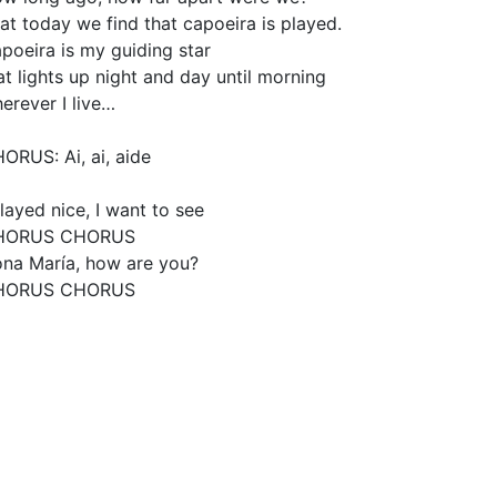
at today we find that capoeira is played.
poeira is my guiding star
at lights up night and day until morning
erever I live…
ORUS: Ai, ai, aide
played nice, I want to see
HORUS CHORUS
na María, how are you?
HORUS CHORUS