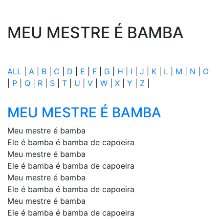
MEU MESTRE É BAMBA
ALL
|
A
|
B
|
C
|
D
|
E
|
F
|
G
|
H
|
I
|
J
|
K
|
L
|
M
|
N
|
O
|
P
|
Q
|
R
|
S
|
T
|
U
|
V
|
W
|
X
|
Y
|
Z
|
MEU MESTRE É BAMBA
Meu mestre é bamba
Ele é bamba é bamba de capoeira
Meu mestre é bamba
Ele é bamba é bamba de capoeira
Meu mestre é bamba
Ele é bamba é bamba de capoeira
Meu mestre é bamba
Ele é bamba é bamba de capoeira