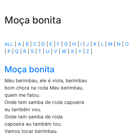
Moça bonita
ALL
|
A
|
B
|
C
|
D
|
E
|
F
|
G
|
H
|
I
|
J
|
K
|
L
|
M
|
N
|
O
|
P
|
Q
|
R
|
S
|
T
|
U
|
V
|
W
|
X
|
Y
|
Z
|
Moça bonita
Meu berimbau, ele é viola, berimbau
bom chora na roda Meu berimbau,
quem me falou.
Onde tem samba de roda capoeira
eu também vou.
Onde tem samba de roda
capoeira eu também tou.
Vamos tocar berimbau.