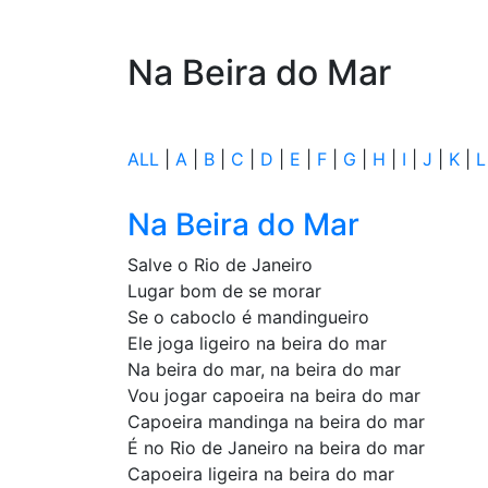
Na Beira do Mar
ALL
|
A
|
B
|
C
|
D
|
E
|
F
|
G
|
H
|
I
|
J
|
K
|
L
Na Beira do Mar
Salve o Rio de Janeiro
Lugar bom de se morar
Se o caboclo é mandingueiro
Ele joga ligeiro na beira do mar
Na beira do mar, na beira do mar
Vou jogar capoeira na beira do mar
Capoeira mandinga na beira do mar
É no Rio de Janeiro na beira do mar
Capoeira ligeira na beira do mar