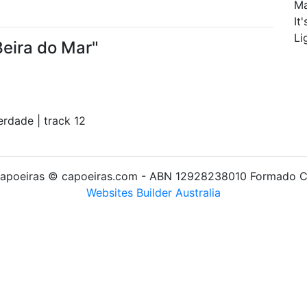
Ma
It
Li
Beira do Mar"
erdade | track 12
apoeiras © capoeiras.com - ABN 12928238010 Formado 
Websites Builder Australia