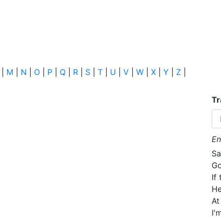
|
M
|
N
|
O
|
P
|
Q
|
R
|
S
|
T
|
U
|
V
|
W
|
X
|
Y
|
Z
|
Tr
En
Sa
Go
If
He
At
I'