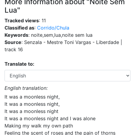
More Information about "Noite Sem
Lua"
Tracked views
: 11
Classified as
:
Corrido/Chula
Keywords
: noite,sem,lua,noite sem lua
Source
: Senzala - Mestre Toni Vargas - Liberdade |
track 16
Translate to:
English translation:
It was a moonless night,
It was a moonless night,
It was a moonless night
It was a moonless night and I was alone
Making my walk my own path
Feeling the scent of roses and the pain of thorns