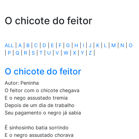
O chicote do feitor
ALL
|
A
|
B
|
C
|
D
|
E
|
F
|
G
|
H
|
I
|
J
|
K
|
L
|
M
|
N
|
O
|
P
|
Q
|
R
|
S
|
T
|
U
|
V
|
W
|
X
|
Y
|
Z
|
O chicote do feitor
Autor: Peninha
O feitor com o chicote chegava
E o nego assustado tremia
Depois de um dia de trabalho
Seu pagamento o negro já sabia
Ê sinhosinho batia sorrindo
E o negro assustado chorava