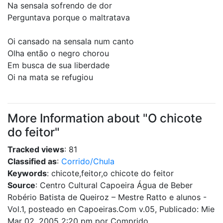
Na sensala sofrendo de dor
Perguntava porque o maltratava
Oi cansado na sensala num canto
Olha então o negro chorou
Em busca de sua liberdade
Oi na mata se refugiou
More Information about "O chicote
do feitor"
Tracked views
: 81
Classified as
:
Corrido/Chula
Keywords
: chicote,feitor,o chicote do feitor
Source
: Centro Cultural Capoeira Água de Beber
Robério Batista de Queiroz – Mestre Ratto e alunos -
Vol.1, posteado en Capoeiras.Com v.05, Publicado: Mie
Mar 02, 2005 2:20 pm por Comprido