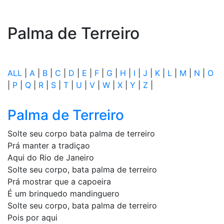
Palma de Terreiro
ALL
|
A
|
B
|
C
|
D
|
E
|
F
|
G
|
H
|
I
|
J
|
K
|
L
|
M
|
N
|
O
|
P
|
Q
|
R
|
S
|
T
|
U
|
V
|
W
|
X
|
Y
|
Z
|
Palma de Terreiro
Solte seu corpo bata palma de terreiro
Prá manter a tradiçao
Aqui do Rio de Janeiro
Solte seu corpo, bata palma de terreiro
Prá mostrar que a capoeira
É um brinquedo mandinguero
Solte seu corpo, bata palma de terreiro
Pois por aqui