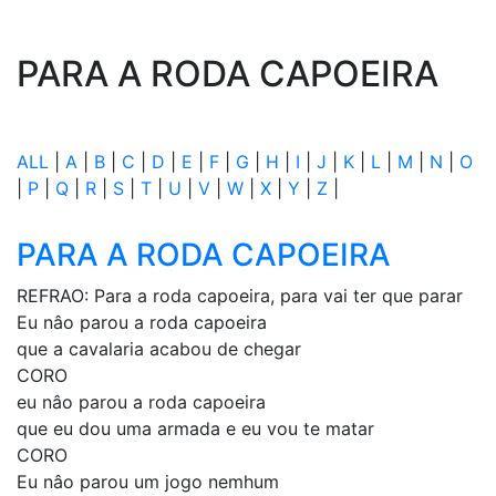
PARA A RODA CAPOEIRA
ALL
|
A
|
B
|
C
|
D
|
E
|
F
|
G
|
H
|
I
|
J
|
K
|
L
|
M
|
N
|
O
|
P
|
Q
|
R
|
S
|
T
|
U
|
V
|
W
|
X
|
Y
|
Z
|
PARA A RODA CAPOEIRA
REFRAO: Para a roda capoeira, para vai ter que parar
Eu nâo parou a roda capoeira
que a cavalaria acabou de chegar
CORO
eu nâo parou a roda capoeira
que eu dou uma armada e eu vou te matar
CORO
Eu nâo parou um jogo nemhum