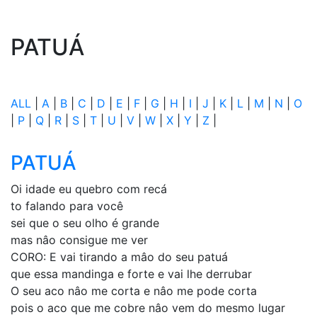
PATUÁ
ALL
|
A
|
B
|
C
|
D
|
E
|
F
|
G
|
H
|
I
|
J
|
K
|
L
|
M
|
N
|
O
|
P
|
Q
|
R
|
S
|
T
|
U
|
V
|
W
|
X
|
Y
|
Z
|
PATUÁ
Oi idade eu quebro com recá
to falando para você
sei que o seu olho é grande
mas nâo consigue me ver
CORO: E vai tirando a mâo do seu patuá
que essa mandinga e forte e vai lhe derrubar
O seu aco nâo me corta e nâo me pode corta
pois o aco que me cobre nâo vem do mesmo lugar