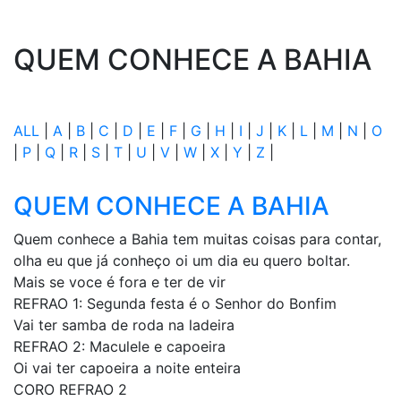
QUEM CONHECE A BAHIA
ALL
|
A
|
B
|
C
|
D
|
E
|
F
|
G
|
H
|
I
|
J
|
K
|
L
|
M
|
N
|
O
|
P
|
Q
|
R
|
S
|
T
|
U
|
V
|
W
|
X
|
Y
|
Z
|
QUEM CONHECE A BAHIA
Quem conhece a Bahia tem muitas coisas para contar,
olha eu que já conheço oi um dia eu quero boltar.
Mais se voce é fora e ter de vir
REFRAO 1: Segunda festa é o Senhor do Bonfim
Vai ter samba de roda na ladeira
REFRAO 2: Maculele e capoeira
Oi vai ter capoeira a noite enteira
CORO REFRAO 2