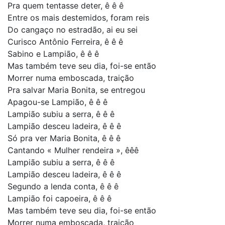
Pra quem tentasse deter, ê ê ê
Entre os mais destemidos, foram reis
Do cangaço no estradão, ai eu sei
Curisco Antônio Ferreira, ê ê ê
Sabino e Lampião, ê ê ê
Mas também teve seu dia, foi-se então
Morrer numa emboscada, traição
Pra salvar Maria Bonita, se entregou
Apagou-se Lampião, ê ê ê
Lampião subiu a serra, ê ê ê
Lampião desceu ladeira, ê ê ê
Só pra ver Maria Bonita, ê ê ê
Cantando « Mulher rendeira », êêê
Lampião subiu a serra, ê ê ê
Lampião desceu ladeira, ê ê ê
Segundo a lenda conta, ê ê ê
Lampião foi capoeira, ê ê ê
Mas também teve seu dia, foi-se então
Morrer numa emboscada, traição