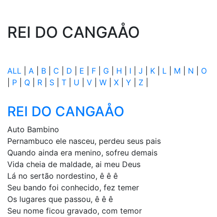
REI DO CANGAÅO
ALL
|
A
|
B
|
C
|
D
|
E
|
F
|
G
|
H
|
I
|
J
|
K
|
L
|
M
|
N
|
O
|
P
|
Q
|
R
|
S
|
T
|
U
|
V
|
W
|
X
|
Y
|
Z
|
REI DO CANGAÅO
Auto Bambino
Pernambuco ele nasceu, perdeu seus pais
Quando ainda era menino, sofreu demais
Vida cheia de maldade, ai meu Deus
Lá no sertão nordestino, ê ê ê
Seu bando foi conhecido, fez temer
Os lugares que passou, ê ê ê
Seu nome ficou gravado, com temor