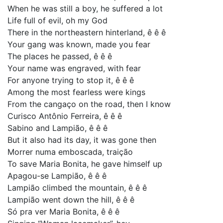
When he was still a boy, he suffered a lot
Life full of evil, oh my God
There in the northeastern hinterland, ê ê ê
Your gang was known, made you fear
The places he passed, ê ê ê
Your name was engraved, with fear
For anyone trying to stop it, ê ê ê
Among the most fearless were kings
From the cangaço on the road, then I know
Curisco Antônio Ferreira, ê ê ê
Sabino and Lampião, ê ê ê
But it also had its day, it was gone then
Morrer numa emboscada, traição
To save Maria Bonita, he gave himself up
Apagou-se Lampião, ê ê ê
Lampião climbed the mountain, ê ê ê
Lampião went down the hill, ê ê ê
Só pra ver Maria Bonita, ê ê ê