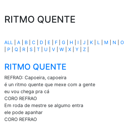
RITMO QUENTE
ALL
|
A
|
B
|
C
|
D
|
E
|
F
|
G
|
H
|
I
|
J
|
K
|
L
|
M
|
N
|
O
|
P
|
Q
|
R
|
S
|
T
|
U
|
V
|
W
|
X
|
Y
|
Z
|
RITMO QUENTE
REFRAO: Capoeira, capoeira
é un ritmo quente que mexe com a gente
eu vou chega pra cá
CORO REFRAO
Em roda de mestre se algumo entra
ele pode apanhar
CORO REFRAO