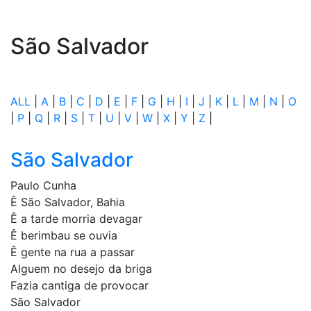
São Salvador
ALL
|
A
|
B
|
C
|
D
|
E
|
F
|
G
|
H
|
I
|
J
|
K
|
L
|
M
|
N
|
O
|
P
|
Q
|
R
|
S
|
T
|
U
|
V
|
W
|
X
|
Y
|
Z
|
São Salvador
Paulo Cunha
Ê São Salvador, Bahia
Ê a tarde morria devagar
Ê berimbau se ouvia
Ê gente na rua a passar
Alguem no desejo da briga
Fazia cantiga de provocar
São Salvador