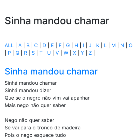
Sinha mandou chamar
ALL
|
A
|
B
|
C
|
D
|
E
|
F
|
G
|
H
|
I
|
J
|
K
|
L
|
M
|
N
|
O
|
P
|
Q
|
R
|
S
|
T
|
U
|
V
|
W
|
X
|
Y
|
Z
|
Sinha mandou chamar
Sinhá mandou chamar
Sinhá mandou dizer
Que se o negro não vim vai apanhar
Mais nego não quer saber
Nego não quer saber
Se vai para o tronco de madeira
Pois o nego esquece tudo