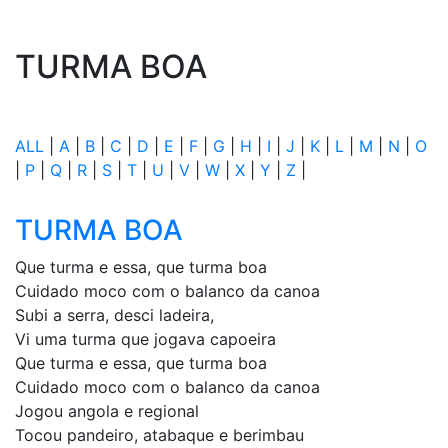
TURMA BOA
ALL
|
A
|
B
|
C
|
D
|
E
|
F
|
G
|
H
|
I
|
J
|
K
|
L
|
M
|
N
|
O
|
P
|
Q
|
R
|
S
|
T
|
U
|
V
|
W
|
X
|
Y
|
Z
|
TURMA BOA
Que turma e essa, que turma boa
Cuidado moco com o balanco da canoa
Subi a serra, desci ladeira,
Vi uma turma que jogava capoeira
Que turma e essa, que turma boa
Cuidado moco com o balanco da canoa
Jogou angola e regional
Tocou pandeiro, atabaque e berimbau