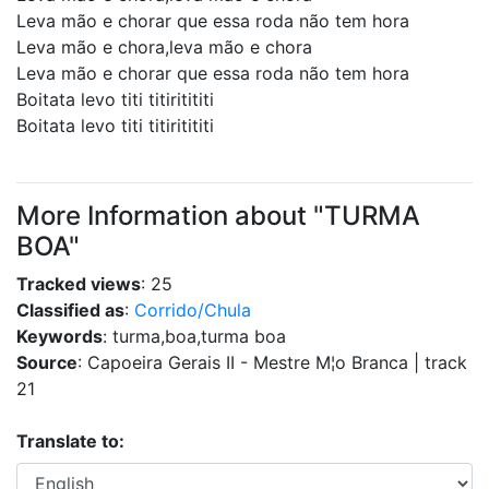
Leva mão e chorar que essa roda não tem hora
Leva mão e chora,leva mão e chora
Leva mão e chorar que essa roda não tem hora
Boitata levo titi titiritititi
Boitata levo titi titiritititi
More Information about "TURMA
BOA"
Tracked views
: 25
Classified as
:
Corrido/Chula
Keywords
: turma,boa,turma boa
Source
: Capoeira Gerais II - Mestre M¦o Branca | track
21
Translate to: