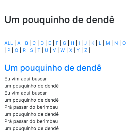
Um pouquinho de dendê
ALL
|
A
|
B
|
C
|
D
|
E
|
F
|
G
|
H
|
I
|
J
|
K
|
L
|
M
|
N
|
O
|
P
|
Q
|
R
|
S
|
T
|
U
|
V
|
W
|
X
|
Y
|
Z
|
Um pouquinho de dendê
Eu vim aqui buscar
um pouquinho de dendê
Eu vim aqui buscar
um pouquinho de dendê
Prá passar do berimbau
um pouquinho de dendê
Prá passar do berimbau
um pouquinho de dendê