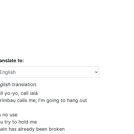
anslate to:
glish translation:
ll yo-yo, call iaiá
rimbau calls me, I'm going to hang out
's no use
u try to hold me
ain has already been broken