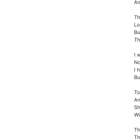
An
Th
Lo
Bu
Th
I 
No
I 
Bu
To
An
Sh
Wi
Th
Th