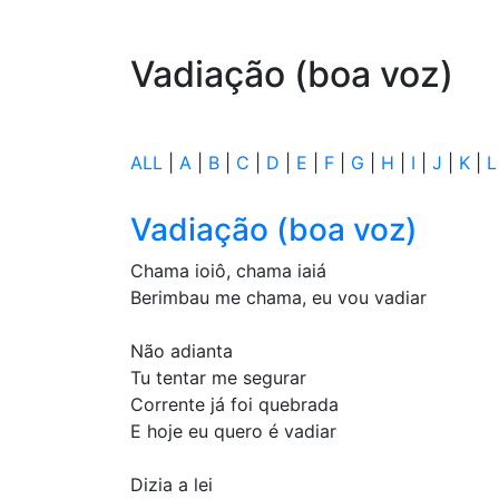
Vadiação (boa voz)
ALL
|
A
|
B
|
C
|
D
|
E
|
F
|
G
|
H
|
I
|
J
|
K
|
L
Vadiação (boa voz)
Chama ioiô, chama iaiá
Berimbau me chama, eu vou vadiar
Não adianta
Tu tentar me segurar
Corrente já foi quebrada
E hoje eu quero é vadiar
Dizia a lei