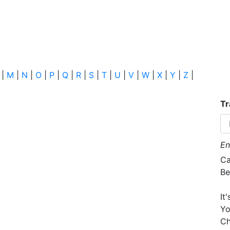
|
M
|
N
|
O
|
P
|
Q
|
R
|
S
|
T
|
U
|
V
|
W
|
X
|
Y
|
Z
|
Tr
En
Ca
Be
It
Yo
Ch