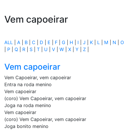
Vem capoeirar
ALL
|
A
|
B
|
C
|
D
|
E
|
F
|
G
|
H
|
I
|
J
|
K
|
L
|
M
|
N
|
O
|
P
|
Q
|
R
|
S
|
T
|
U
|
V
|
W
|
X
|
Y
|
Z
|
Vem capoeirar
Vem Capoeirar, vem capoeirar
Entra na roda menino
Vem capoeirar
(coro) Vem Capoeirar, vem capoeirar
Joga na roda menino
Vem capoeirar
(coro) Vem Capoeirar, vem capoeirar
Joga bonito menino