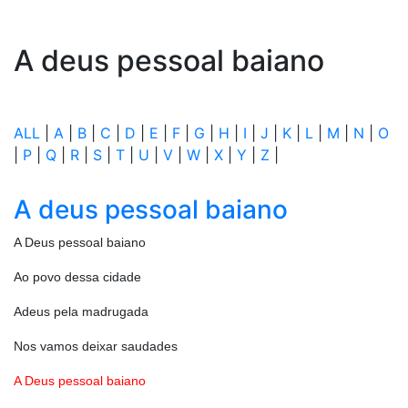
A deus pessoal baiano
ALL
|
A
|
B
|
C
|
D
|
E
|
F
|
G
|
H
|
I
|
J
|
K
|
L
|
M
|
N
|
O
|
P
|
Q
|
R
|
S
|
T
|
U
|
V
|
W
|
X
|
Y
|
Z
|
A deus pessoal baiano
A Deus pessoal baiano
Ao povo dessa cidade
Adeus pela madrugada
Nos vamos deixar saudades
A Deus pessoal baiano