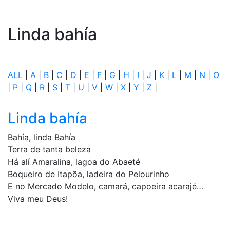
Linda bahía
ALL
|
A
|
B
|
C
|
D
|
E
|
F
|
G
|
H
|
I
|
J
|
K
|
L
|
M
|
N
|
O
|
P
|
Q
|
R
|
S
|
T
|
U
|
V
|
W
|
X
|
Y
|
Z
|
Linda bahía
Bahía, linda Bahía
Terra de tanta beleza
Há alí Amaralina, lagoa do Abaeté
Boqueiro de Itapõa, ladeira do Pelourinho
E no Mercado Modelo, camará, capoeira acarajé…
Viva meu Deus!